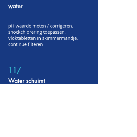
water
pH waarde meten / corrigeren,
shockchlorering toepassen,
vloktabletten in skimmermandje,
continue filteren
11/
Water schuimt
Bad gedeeltelijk leegpompen,
bijvullen met vers leidingwater.
Hierdoor zakt de
schuimconcentratie